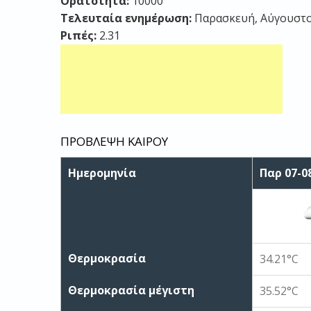
Ορατότητα:
10000
Τελευταία ενημέρωση:
Παρασκευή, Αύγουστος
Ριπές:
2.31
ΠΡΟΒΛΕΨΗ ΚΑΙΡΟΥ
Ημερομηνία
Παρ 07-0
Θερμοκρασία
34.21°C
Θερμοκρασία μέγιστη
35.52°C