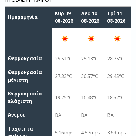
Κυρ 09-
Δευ 10-
Τρί 11-
Τ
Ημερομηνία
08-2026
08-2026
08-2026
0
Θερμοκρασία
25.51°C
25.13°C
28.75°C
2
Θερμοκρασία
27.33°C
26.57°C
29.45°C
2
μέγιστη
Θερμοκρασία
19.75°C
16.48°C
18.52°C
1
ελάχιστη
Άνεμοι
ΒΑ
ΒΑ
ΒΑ
Ταχύτητα
5.16mps
4.57mps
3.69mps
5