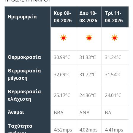
Κυρ 09-
Δευ 10-
Τρί 11-
Τ
Ημερομηνία
08-2026
08-2026
08-2026
0
Θερμοκρασία
30.99°C
31.33°C
31.24°C
3
Θερμοκρασία
32.69°C
31.72°C
31.54°C
3
μέγιστη
Θερμοκρασία
25.17°C
24.36°C
24.01°C
2
ελάχιστη
Άνεμοι
ΒΒΔ
ΔΝΔ
ΒΔ
Ταχύτητα
4.52mps
4.02mps
4.41mps
4