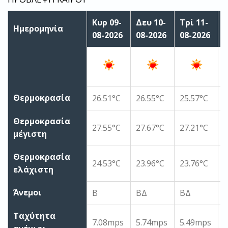
Κυρ 09-
Δευ 10-
Τρί 11-
Τ
Ημερομηνία
08-2026
08-2026
08-2026
0
Θερμοκρασία
26.51°C
26.55°C
25.57°C
2
Θερμοκρασία
27.55°C
27.67°C
27.21°C
2
μέγιστη
Θερμοκρασία
24.53°C
23.96°C
23.76°C
2
ελάχιστη
Άνεμοι
Β
ΒΔ
ΒΔ
Ταχύτητα
7.08mps
5.74mps
5.49mps
6