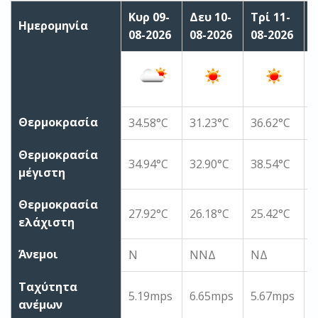
Κυρ 09-
Δευ 10-
Τρί 11-
Τ
Ημερομηνία
08-2026
08-2026
08-2026
0
Θερμοκρασία
34.58°C
31.23°C
36.62°C
3
Θερμοκρασία
34.94°C
32.90°C
38.54°C
4
μέγιστη
Θερμοκρασία
27.92°C
26.18°C
25.42°C
2
ελάχιστη
Άνεμοι
Ν
ΝΝΔ
ΝΔ
Ταχύτητα
5.19mps
6.65mps
5.67mps
4
ανέμων