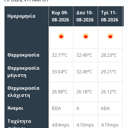
Κυρ 09-
Δευ 10-
Τρί 11-
Τ
Ημερομηνία
08-2026
08-2026
08-2026
0
Θερμοκρασία
32.77°C
32.49°C
28.23°C
2
Θερμοκρασία
33.04°C
32.49°C
29.21°C
2
μέγιστη
Θερμοκρασία
26.98°C
26.18°C
26.12°C
2
ελάχιστη
Άνεμοι
ΒΒΑ
Α
ΑΒΑ
Ταχύτητα
4.84mps
4.10mps
4.19mps
3