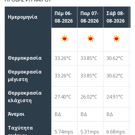
Πέμ 06-
Παρ 07-
Σάβ 08-
Κ
Ημερομηνία
08-2026
08-2026
08-2026
0
Θερμοκρασία
33.26°C
33.85°C
30.62°C
2
Θερμοκρασία
33.26°C
33.85°C
30.62°C
2
μέγιστη
Θερμοκρασία
27.40°C
26.02°C
24.91°C
2
ελάχιστη
Άνεμοι
ΒΔ
ΒΔ
ΒΔ
Ταχύτητα
5.74mps
5.31mps
6.68mps
6