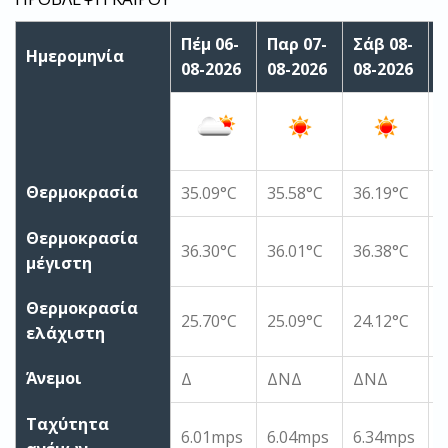
Πέμ 06-
Παρ 07-
Σάβ 08-
Κ
Ημερομηνία
08-2026
08-2026
08-2026
0
Θερμοκρασία
35.09°C
35.58°C
36.19°C
3
Θερμοκρασία
36.30°C
36.01°C
36.38°C
3
μέγιστη
Θερμοκρασία
25.70°C
25.09°C
24.12°C
2
ελάχιστη
Άνεμοι
Δ
ΔΝΔ
ΔΝΔ
Ταχύτητα
6.01mps
6.04mps
6.34mps
5