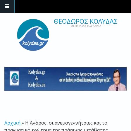
ΘΕΟΔΩΡΟΣ ΚΟΛΥΔΑΣ
ΜΕΤΕΩΡΟΛΟΓΙΑ & ΚΛΙΜΑ
ΕΙΣΤΕ ΕΔΩ
Αρχική
» Η Άνδρος, οι ανεμογεννήτριες και το
πραγματικό ερώτημα της πράσινης μετάβασης