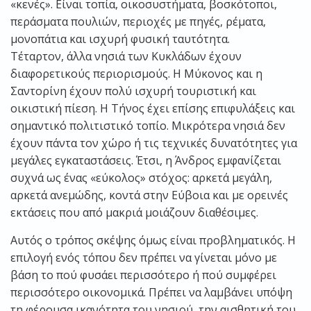
«κενές». Είναι τοπία, οικοσυστήματα, βοσκότοποι,
περάσματα πουλιών, περιοχές με πηγές, ρέματα,
μονοπάτια και ισχυρή φυσική ταυτότητα.
Τέταρτον, άλλα νησιά των Κυκλάδων έχουν
διαφορετικούς περιορισμούς. Η Μύκονος και η
Σαντορίνη έχουν πολύ ισχυρή τουριστική και
οικιστική πίεση. Η Τήνος έχει επίσης επιφυλάξεις και
σημαντικό πολιτιστικό τοπίο. Μικρότερα νησιά δεν
έχουν πάντα τον χώρο ή τις τεχνικές δυνατότητες για
μεγάλες εγκαταστάσεις. Έτσι, η Άνδρος εμφανίζεται
συχνά ως ένας «εύκολος» στόχος: αρκετά μεγάλη,
αρκετά ανεμώδης, κοντά στην Εύβοια και με ορεινές
εκτάσεις που από μακριά μοιάζουν διαθέσιμες.
Αυτός ο τρόπος σκέψης όμως είναι προβληματικός. Η
επιλογή ενός τόπου δεν πρέπει να γίνεται μόνο με
βάση το πού φυσάει περισσότερο ή πού συμφέρει
περισσότερο οικονομικά. Πρέπει να λαμβάνει υπόψη
τη φέρουσα ικανότητα του νησιού, την αισθητική του