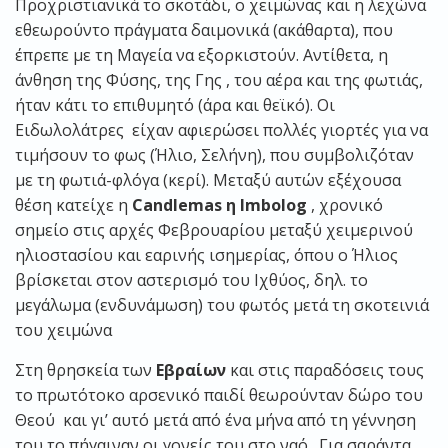
Προχριστιανικά το σκοτάδι, ο χειμώνας και η λεχώνα
εθεωρούντο πράγματα δαιμονικά (ακάθαρτα), που
έπρεπε με τη Μαγεία να εξορκιστούν. Αντίθετα, η
άνθηση της Φύσης, της Γης , του αέρα και της φωτιάς,
ήταν κάτι το επιθυμητό (άρα και θεϊκό). Οι
Ειδωλολάτρες είχαν αφιερώσει πολλές γιορτές για να
τιμήσουν το φως (Ήλιο, Σελήνη), που συμβολιζόταν
με τη φωτιά-φλόγα (κερί). Μεταξύ αυτών εξέχουσα
θέση κατείχε η
Candlemas η Imbolog
, χρονικό
σημείο στις αρχές Φεβρουαρίου μεταξύ χειμερινού
ηλιοστασίου και εαρινής ισημερίας, όπου ο Ήλιος
βρίσκεται στον αστερισμό του Ιχθύος, δηλ. το
μεγάλωμα (ενδυνάμωση) του φωτός μετά τη σκοτεινιά
του χειμώνα
Στη θρησκεία των
Εβραίων
και στις παραδόσεις τους
το πρωτότοκο αρσενικό παιδί θεωρούνταν δώρο του
Θεού και γι’ αυτό μετά από ένα μήνα από τη γέννηση
του το πήγαιναν οι γονείς του στο ναό. Για σαράντα