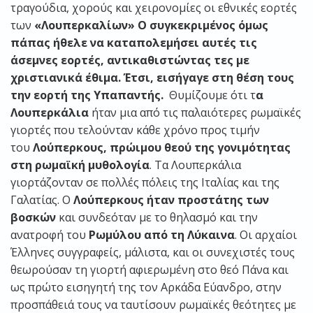
τραγούδια, χορούς και χειρονομίες οι εθνικές εορτές
των
«Λουπερκαλίων» Ο συγκεκριμένος όμως
πάπας ήθελε να καταπολεμήσει αυτές τις
άσεμνες εορτές, αντικαθιστώντας τες με
χριστιανικά έθιμα. Έτσι, εισήγαγε στη θέση τους
την εορτή της Υπαπαντής.
Θυμίζουμε ότι τ
α
Λουπερκάλια
ήταν μια από τις παλαιότερες ρωμαϊκές
γιορτές που τελούνταν κάθε χρόνο προς τιμήν
του
Λούπερκους, πρώιμου θεού της γονιμότητας
στη ρωμαϊκή μυθολογία
. Τα Λουπερκάλια
γιορτάζονταν σε πολλές πόλεις της Ιταλίας και της
Γαλατίας. Ο
Λούπερκους ήταν προστάτης των
βοσκών
και συνδεόταν με το θηλασμό και την
ανατροφή του
Ρωμύλου από τη Λύκαινα
. Οι αρχαίοι
Έλληνες συγγραφείς, μάλιστα, και οι συνεχιστές τους
θεωρούσαν τη γιορτή αφιερωμένη στο θεό Πάνα και
ως πρώτο εισηγητή της τον Αρκάδα Εύανδρο, στην
προσπάθειά τους να ταυτίσουν ρωμαϊκές θεότητες με