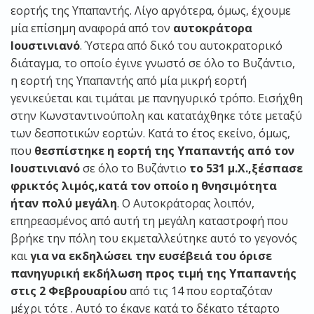
εορτής της Υπαπαντής. Λίγο αργότερα, όμως, έχουμε
μία επίσημη αναφορά από τον
αυτοκράτορα
Ιουστινιανό
. Ύστερα από δικό του αυτοκρατορικό
διάταγμα, το οποίο έγινε γνωστό σε όλο το Βυζάντιο,
η εορτή της Υπαπαντής από μία μικρή εορτή
γενικεύεται και τιμάται με πανηγυρικό τρόπο. Εισήχθη
στην Κωνσταντινούπολη και κατατάχθηκε τότε μεταξύ
των δεσποτικών εορτών. Κατά το έτος εκείνο, όμως,
που
θεσπίστηκε η εορτή της Υπαπαντής από τον
Ιουστινιανό
σε όλο το Βυζάντιο
το 531 μ.Χ.,ξέσπασε
φρικτός λιμός,κατά τον οποίο η θνησιμότητα
ήταν πολύ μεγάλη
. Ο Αυτοκράτορας λοιπόν,
επηρεασμένος από αυτή τη μεγάλη καταστροφή που
βρήκε την πόλη του εκμεταλλεύτηκε αυτό το γεγονός
και
για να εκδηλώσει την ευσέβειά του όρισε
πανηγυρική εκδήλωση προς τιμή της Υπαπαντής
στις 2 Φεβρουαρίου
από τις 14 που εορταζόταν
μέχρι τότε . Αυτό το έκανε κατά το δέκατο τέταρτο