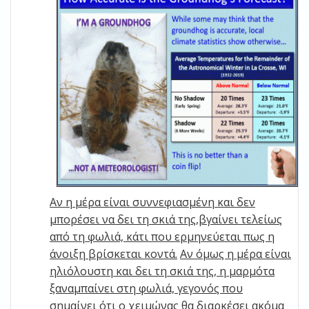
Αν η μέρα είναι συννεφιασμένη και δεν
μπορέσει να δει τη σκιά της,βγαίνει τελείως
από τη φωλιά, κάτι που ερμηνεύεται πως η
άνοιξη βρίσκεται κοντά.
Αν όμως η μέρα είναι
ηλιόλουστη και δει τη σκιά της, η μαρμότα
ξαναμπαίνει στη φωλιά, γεγονός που
σημαίνει ότι ο χειμώνας θα διαρκέσει ακόμα