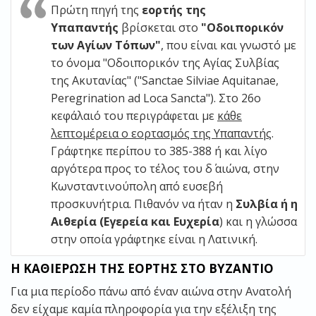
Πρώτη πηγή της
εορτής της
Υπαπαντής
βρίσκεται στο
"Οδοιπορικόν
των Αγίων
Τόπων"
, που είναι και γνωστό με
το όνομα "Οδοιπορικόν της Αγίας Συλβίας
της Ακυτανίας" ("Sanctae Silviae Aquitanae,
Peregrination ad Loca Sancta"). Στο 26ο
κεφάλαιό του περιγράφεται με
κάθε
λεπτομέρεια ο εορτασμός της Υπαπαντής
.
Γράφτηκε περίπου το 385-388 ή και λίγο
αργότερα προς το τέλος του δ΄ αιώνα, στην
Κωνσταντινούπολη από ευσεβή
προσκυνήτρια. Πιθανόν να ήταν η
Συλβία ή η
Αιθερία (Εγερεία και Ευχερία
) και η γλώσσα
στην οποία γράφτηκε είναι η Λατινική.
Η ΚΑΘΙΕΡΩΣΗ ΤΗΣ ΕΟΡΤΗΣ ΣΤΟ ΒΥΖΑΝΤΙΟ
Για μια περίοδο πάνω από έναν αιώνα στην Ανατολή
δεν είχαμε καμία πληροφορία για την εξέλιξη της