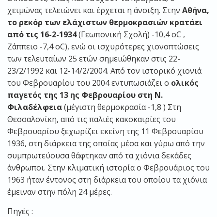
χειμώνας τελειώνει και έρχεται η άνοιξη. Στην
Αθήνα,
το ρεκόρ των ελάχιστων θερμοκρασιών κρατάει
από τις 16-2-1934
(Γεωπονική Σχολή) -10,4 οC ,
Ζάππειο -7,4 οC), ενώ οι ισχυρότερες χιονοπτώσεις
των τελευταίων 25 ετών σημειώθηκαν στις 22-
23/2/1992 και 12-14/2/2004. Από τον ιστορικό χιονιά
του Φεβρουαρίου του 2004 εντυπωσιάζει ο
ολικός
παγετός της 13 ης Φεβρουαρίου στη Ν.
Φιλαδέλφεια
(μέγιστη θερμοκρασία -1,8 ) Στη
Θεσσαλονίκη, από τις παλιές κακοκαιρίες του
Φεβρουαρίου ξεχωρίζει εκείνη της 11 Φεβρουαρίου
1936, στη διάρκεια της οποίας μέσα και γύρω από την
συμπρωτεύουσα θάφτηκαν από τα χιόνια δεκάδες
άνθρωποι. Στην κλιματική ιστορία ο Φεβρουάριος του
1963 ήταν έντονος στη διάρκεια του οποίου τα χιόνια
έμειναν στην πόλη 24 μέρες.
Πηγές :