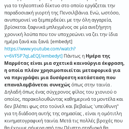
για το τηλεοπτικό δίκτυο στο οποίο εργάζεται την
παραδοσιακή γιορτή της Πενσιλβάνια. Ενώ, ωστόσο,
ανυπομονεί να ξεμπερδεύει με την όλη αγγαρεία,
βρίσκεται ξαφνικά μπλεγμένος σε μία ανεξήγητη
χρονική λούπα που τον υποχρεώνει να ζει την ίδια
ημέρα ξανά και ξανά. [embedyt]
https://www.youtube.com/watch?
v=6VF5P7qLaEQ[/embedyt]
Πάντως η
Ημέρα της
Μαρμότας είναι μια σχετικά καινούργια έκφραση,
η οποία πλέον χρησιμοποιείται μεταφορικά για
να περιγράψει μια δυσάρεστη κατάσταση που
επαναλαμβάνεται συνεχώς
όπως στην ταινία .
Δηλαδή όπως ένας σύγχρονος φίλος του χιονιού ο
οποίος, παρακολουθώντας καθημερινά τα μοντέλα και
δεν βλέπει φως στο τούνελ και βεβαίως 'υπεύθυνη"
για τη διάδοση αυτής της σημασίας , είναι η ομότιτλη
κινηματογραφική ταινία. Μετά τις πολλές βροχές που
θα έχουμε σήμερα από την Πέμπτη σταδιακά θα