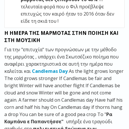
τελευταία φορά που ο Φιλ προέβλεψε
επιτυχώς τον καιρό ήταν το 2016 όταν δεν
είδε τη σκιά του !
Η ΗΜΕΡΑ ΤΗΣ ΜΑΡΜΟΤΑΣ ΣΤΗΝ ΠΟΙΗΣΗ ΚΑΙ
ΣΤΗ ΜΟΥΣΙΚΗ
Για την "επιτυχία" των προγνώσεων με την μέθοδο
της μαρμότας , υπάρχει ένα Σκωτσέζικο ποίημα που
αναφέρει χαρακτηριστικά σε αυτή την ημέρα που
καλείται και
Candlemas Day
As the light grows longer
The cold grows stronger If Candlemas be fair and
bright Winter will have another flight If Candlemas be
cloud and snow Winter will be gone and not come
again. A farmer should on Candlemas day Have half his
corn and half his hay On Candlemas day if thorns hang
a drop You can be sure of a good pea crop Το "
Ρα
Καμπάνα ε Παπαντήσσε"
υπήρξε ένα τραγούδι
σταθμός στα
πολιτιστικά δρώμενα των