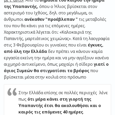
με τ’ αντί»
. Από τα
σημάδια του καιρού την ημέρα
της Υπαπαντής,
όπου ο Ήλιος βρίσκεται στον
αστερισμό του Ιχθύος, δηλ. στο μεγάλωμα
,
οι
άνθρωποι
ανέκαθεν "προέβλεπαν "
τις μεταβολές
του που θα κάνει για τις επόμενες ημέρες.
Χαρακτηριστικά λέγεται ότι: «Καλοκαιριά της
Παπαντής, μαρτιάτικος χειμώνας». Κατά τη λαογραφία
στις 3 Φεβρουαρίου οι γυναίκες που είναι
έγκυες,
από όλη την Ελλάδα
δεν πρέπει να κάνουν καμία
εργασία εκείνη την ημέρα και να μην αγγίξουν κανένα
αιχμηρό αντικείμενο, όπως μαχαίρι ή σίδερο
γιατί ο
άγιος Συμεών θα στιγματίσει το βρέφος
που
βρίσκεται μέσα στην κοιλιά στο πρόσωπο
Στην Ελλάδα επίσης σε πολλές περιοχές λένε
πως
ότι μέρα κάνει στη γιορτή της
Υπαπαντής έτσι θα ακολουθήσει και ο
καιρός τις επόμενες 40 ημέρες
.