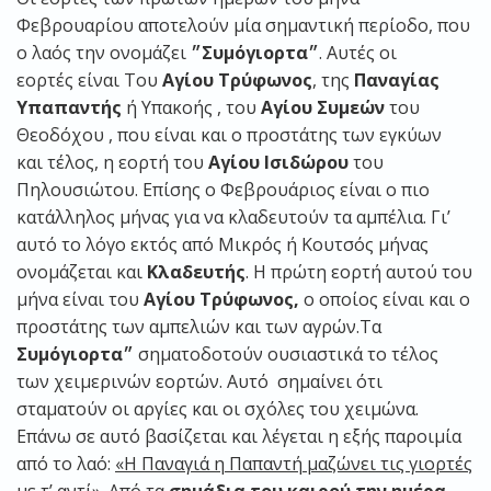
Φεβρουαρίου αποτελούν μία σημαντική περίοδο, που
ο λαός την ονομάζει
״Συμόγιορτα״
. Αυτές οι
εορτές είναι Του
Αγίου Τρύφωνος
, της
Παναγίας
Υπαπαντής
ή Υπακοής , του
Αγίου Συμεών
του
Θεοδόχου , που είναι και ο προστάτης των εγκύων
και τέλος, η εορτή του
Αγίου Ισιδώρου
του
Πηλουσιώτου. Επίσης ο Φεβρουάριος είναι ο πιο
κατάλληλος μήνας για να κλαδευτούν τα αμπέλια. Γι’
αυτό το λόγο εκτός από Μικρός ή Κουτσός μήνας
ονομάζεται και
Κλαδευτής
. Η πρώτη εορτή αυτού του
μήνα είναι του
Αγίου Τρύφωνος,
ο οποίος είναι και ο
προστάτης των αμπελιών και των αγρών.Τα
Συμόγιορτα״
σηματοδοτούν ουσιαστικά το τέλος
των χειμερινών εορτών. Αυτό σημαίνει ότι
σταματούν οι αργίες και οι σχόλες του χειμώνα.
Επάνω σε αυτό βασίζεται και λέγεται η εξής παροιμία
από το λαό:
«Η Παναγιά η Παπαντή μαζώνει τις γιορτές