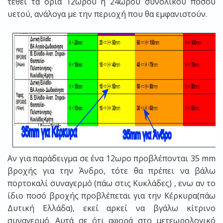
τεθεί τα όρια 12ωρου ή 24ωρου συνολικού ποσού
υετού, ανάλογα με την περιοχή που θα εμφανιστούν.
Αν για παράδειγμα σε ένα 12ωρο προβλέπονται 35 mm
βροχής για την Άνδρο, τότε θα πρέπει να βάλω
πορτοκαλί συναγερμό (πάω στις Κυκλάδες) , ενω αν το
ίδιο ποσό βροχής προβλέπεται για την Κέρκυρα(πάω
Δυτική Ελλάδα), εκεί αρκεί να βγάλω κίτρινο
συναγερμό. Αυτά σε ότι αφορά στο μετεωρολογικό