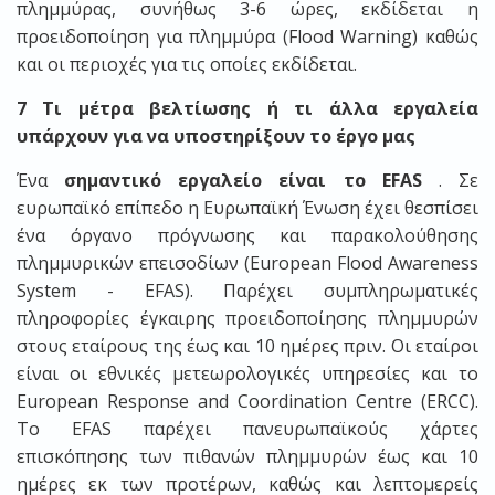
πλημμύρας, συνήθως 3-6 ώρες, εκδίδεται η
προειδοποίηση για πλημμύρα (Flood Warning) καθώς
και οι περιοχές για τις οποίες εκδίδεται.
7 Τι μέτρα βελτίωσης ή τι άλλα εργαλεία
υπάρχουν για να υποστηρίξουν το έργο μας
Ένα
σημαντικό εργαλείο είναι το EFAS
. Σε
ευρωπαϊκό επίπεδο η Ευρωπαϊκή Ένωση έχει θεσπίσει
ένα όργανο πρόγνωσης και παρακολούθησης
πλημμυρικών επεισοδίων (European Flood Awareness
System - EFAS). Παρέχει συμπληρωματικές
πληροφορίες έγκαιρης προειδοποίησης πλημμυρών
στους εταίρους της έως και 10 ημέρες πριν. Oι εταίροι
είναι οι εθνικές μετεωρολογικές υπηρεσίες και το
European Response and Coordination Centre (ERCC).
Το EFAS παρέχει πανευρωπαϊκούς χάρτες
επισκόπησης των πιθανών πλημμυρών έως και 10
ημέρες εκ των προτέρων, καθώς και λεπτομερείς