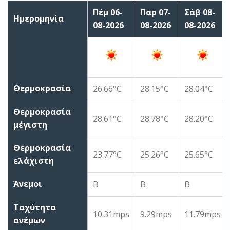
Πέμ 06-
Παρ 07-
Σάβ 08-
Ημερομηνία
08-2026
08-2026
08-2026
Θερμοκρασία
26.66°C
28.15°C
28.04°C
Θερμοκρασία
28.61°C
28.78°C
28.20°C
μέγιστη
Θερμοκρασία
23.77°C
25.26°C
25.65°C
ελάχιστη
Άνεμοι
Β
Β
Β
Ταχύτητα
10.31mps
9.29mps
11.79mps
ανέμων