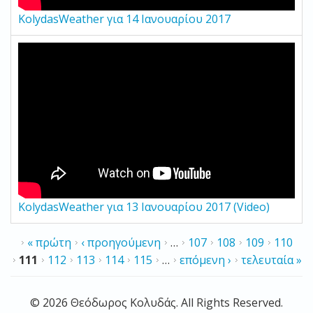
KolydasWeather για 14 Ιανουαρίου 2017
KolydasWeather για 13 Ιανουαρίου 2017 (Video)
ΣΕΛΙΔΕΣ
« πρώτη
‹ προηγούμενη
…
107
108
109
110
111
112
113
114
115
…
επόμενη ›
τελευταία »
© 2026 Θεόδωρος Κολυδάς. All Rights Reserved.