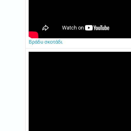
Βράδυ σκοτάδι