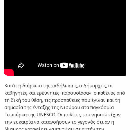
Κατά τη διάρκεια της εκδήλωσης, ο Δήμαρχος, οι
καθηγητές και ερευνητές παρουσίασαν, ο καθένας από
τη δική του θέση, τις προσπάθειες που έγιναν και τη
σημασία της ένταξης της Νισύρου στα παγκόσμια
Γεωπάρκα της UNESCO. Οι πολίτες του νησιού είχαν
την ευκαιρία να κατανοήσουν το γεγονός ότι αν η
Νίσυρος καταφέρει να επιτύχει σε αυτήν την