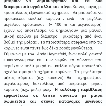
μπορούν να δημιουργηθούν και τα δύο
διαφορετικά υγρά αλλά και πάγο.
Κοινός πάγος με
κρυστάλλους εξαγωνικού σχήματος θα μπορούσε να
προκαλέσει κυκλική κορώνα , ενώ οι μεγάλου
μεγέθους κρύσταλλοι (~ 100 m και μεγαλύτεροι)
έχουν ως αποτέλεσμα να δημιουγούν μια μάλλον
μικρή κορώνα με διάμετρο μικρότερη από έναν
βαθμό της μοίρας . Τα περισσότερα στεφάνια από τις
κορώνες είναι πέντε έως δέκα φορές μεγαλύτερα,
Σύμφωνα με τον Andy Heymsfeld, έναν πολύ γνωστό
εμπειρογνώμονα επί των νεφών τα σύννεφα που
περιέχουν πολύ μικρά σωματίδια πάγου προκαλούν
σχεδόν σφαιρικά σχήματα κορώνας. Το μεγαλύτερο
μήκος κύματος (π.χ. κόκκινο) θα σχηματίζουν
μεγαλύτερους δακτυλίους από μικρότερο μήκος
κύματος (π.χ., μπλε) φως.
Η καλύτερη περίθλαση
εμφανίζεται σε λεπτά σύννεφα με μικρά
σωματίδια και στενές κατανομές μεγέθους