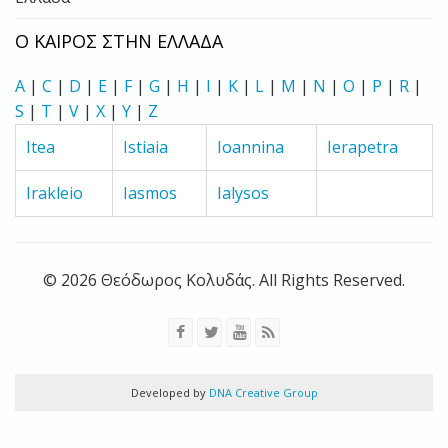
Ο ΚΑΙΡΟΣ ΣΤΗΝ ΕΛΛΑΔΑ
A
|
C
|
D
|
E
|
F
|
G
|
H
|
I
|
K
|
L
|
M
|
N
|
O
|
P
|
R
|
S
|
T
|
V
|
X
|
Y
|
Z
Itea
Istiaia
Ioannina
Ierapetra
Irakleio
Iasmos
Ialysos
© 2026 Θεόδωρος Κολυδάς. All Rights Reserved.
Developed by
DNA Creative Group