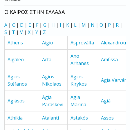
Ο ΚΑΙΡΟΣ ΣΤΗΝ ΕΛΛΑΔΑ
A
|
C
|
D
|
E
|
F
|
G
|
H
|
I
|
K
|
L
|
M
|
N
|
O
|
P
|
R
|
S
|
T
|
V
|
X
|
Y
|
Z
Athens
Aigio
Asproválta
Alexandroupo
Ano
Aigáleo
Arta
Amfissa
Arhanes
Ágios
Agios
Agios
Agía Varvára
Stéfanos
Nikolaos
Kirykos
Agía
Agia
Agiásos
Agiá
Paraskeví
Marina
Athikia
Atalanti
Astakós
Assos