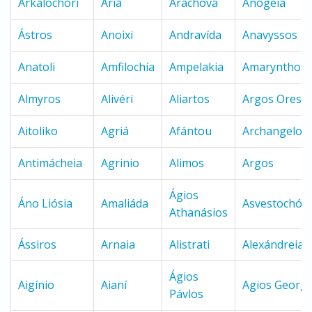
Arkalochóri
Aria
Arachova
Anógeia
Ástros
Anoixi
Andravída
Anavyssos
Anatoli
Amfilochía
Ampelakia
Amarynthos
Almyros
Alivéri
Aliartos
Argos Oresti
Aitoliko
Agriá
Afántou
Archangelos
Antimácheia
Agrinio
Alimos
Argos
Ágios
Áno Liósia
Amaliáda
Asvestochóri
Athanásios
Ássiros
Arnaia
Alistrati
Alexándreia
Ágios
Aigínio
Aianí
Agios Georgi
Pávlos